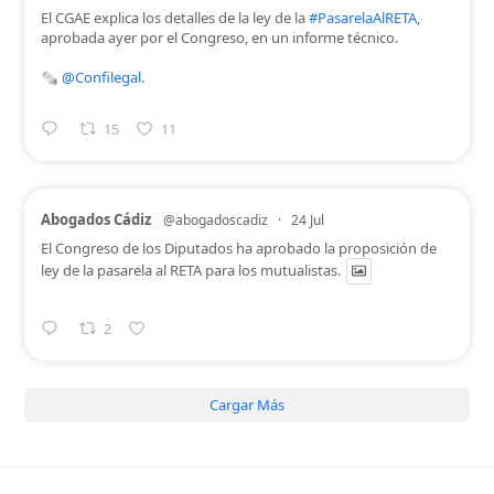
El CGAE explica los detalles de la ley de la
#PasarelaAlRETA
,
aprobada ayer por el Congreso, en un informe técnico.
🗞️
@Confilegal
.
15
11
Abogados Cádiz
@abogadoscadiz
·
24 Jul
El Congreso de los Diputados ha aprobado la proposición de
ley de la pasarela al RETA para los mutualistas.
2
Cargar Más