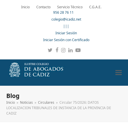
Inicio
Contacto
Servicio Técnico
C.G.A.E.
956 28 76 11
colegio@icadiz.net
|||
Iniciar Sesión
Iniciar Sesión con Certificado
Twitter
Facebook
Instagram
LinkedIn
YouTube
Blog
Inicio
»
Noticias
»
Circulares
»
Circular 75/2026: DATOS
LOCALIZACION TRIBUNALES DE INSTANCIA DE LA PROVINCIA DE
CADIZ