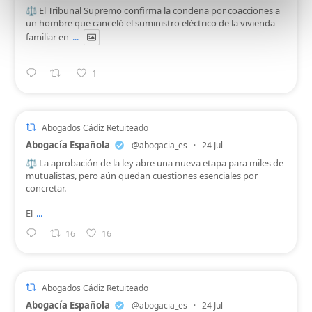
⚖️ El Tribunal Supremo confirma la condena por coacciones a
un hombre que canceló el suministro eléctrico de la vivienda
familiar en
...
1
Abogados Cádiz Retuiteado
Abogacía Española
@abogacia_es
·
24 Jul
⚖️ La aprobación de la ley abre una nueva etapa para miles de
mutualistas, pero aún quedan cuestiones esenciales por
concretar.
El
...
16
16
Abogados Cádiz Retuiteado
Abogacía Española
@abogacia_es
·
24 Jul