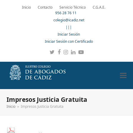
Inicio
Contacto
Servicio Técnico
C.G.A.E.
956 28 76 11
colegio@icadiz.net
|||
Iniciar Sesión
Iniciar Sesión con Certificado
Twitter
Facebook
Instagram
LinkedIn
YouTube
Impresos Justicia Gratuita
Inicio
»
Impresos Justicia Gratuita