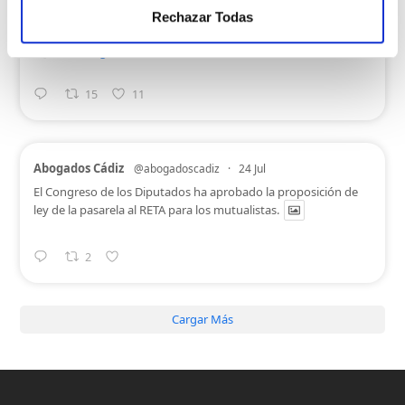
El CGAE explica los detalles de la ley de la
#PasarelaAlRETA
,
Rechazar Todas
aprobada ayer por el Congreso, en un informe técnico.
🗞️
@Confilegal
.
15
11
Abogados Cádiz
@abogadoscadiz
·
24 Jul
El Congreso de los Diputados ha aprobado la proposición de
ley de la pasarela al RETA para los mutualistas.
2
Cargar Más