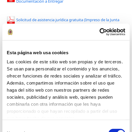
Documentación a Entregar
Solicitud de asistencia jurídica gratuita (Impreso de la Junta
de Andalucía
) –
Anexo Consentimiento
(Obligatorio)
Solicitud de asistencia jurídica gratuita (Penal)
–
Anexo
Esta página web usa cookies
Consentimiento
(Obligatorio)
Las cookies de este sitio web son propias y de terceros.
Se usan para personalizar el contenido y los anuncios,
Solicitud de asistencia jurídica gratuita (Segunda opinión)
ofrecer funciones de redes sociales y analizar el tráfico.
Además, compartimos información sobre el uso que
haga del sitio web con nuestros partners de redes
Abogados Cádiz
sociales, publicidad y análisis web, quienes pueden
Seguir
combinarla con otra información que les haya
proporcionado o que hayan recopilado a partir del uso
que haya hecho de sus servicios.
Abogados Cádiz
@abogadoscadiz
·
28 Jul
Política de Cookies
Selección